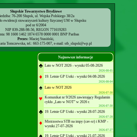
Słupskie Towarzystwo Brydżowe
iedziba: 76-200 Słupsk, ul. Wojska Polskiego 38/2a
o ewidencji stowarzyszeń kultury fizycznej UM w Słupsku
pod nr 6/2004
NIP 839-288-98-56, REGON 771619283
onta: 98 1600 1462 1874 6578 0000 0001 BNP Paribas
Prezes:
Maciej Stasiński,
ria Tomczewska, tel.: 663-175-007, e-mail:
stb_slupsk@wp.pl
Najnowsze informacje
♣
Lato w NOT 2026 - wyniki 05-08-2026
2026-08-05
♦
19. Letnie GP Ustki - wyniki 04-08-2026
2026-08-04
♠
Lato w NOT 2026
2026-07-30
♥
Komunikat nr 9/2026 zawierający Regulamin
cyklu „Lato w NOT” w 2026 r.
2026-07-30
♣
19. Letnie GP Ustki - wyniki 28-07-2026
2026-07-28
♦
Mistrzostwa STB na impy (cav-sr) i KMP -
wyniki 27-07-2026
2026-07-27
♠
19. Letnie GP Ustki - wyniki 21-07-2026