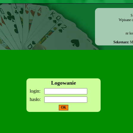
S
Wpisane d
nr k
Sekretarz:
Ma
Logowanie
login:
hasło: