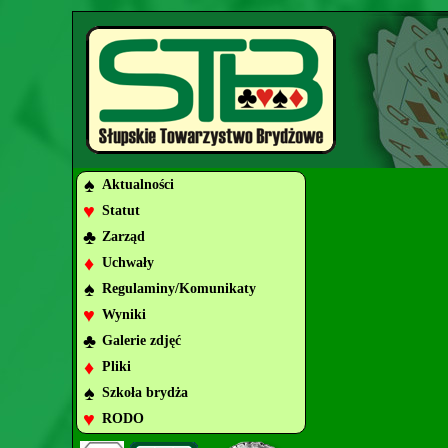
♠
Aktualności
♥
Statut
♣
Zarząd
♦
Uchwały
♠
Regulaminy/Komunikaty
♥
Wyniki
♣
Galerie zdjęć
♦
Pliki
♠
Szkoła brydża
♥
RODO