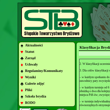
♠
Aktualności
Klasyfikacja Bryd
♥
Statut
♣
Zarząd
♦
2. W klasyfikacji uczestn
Uchwały
♠
3. Dla celów klasyfikacji
Regulaminy/Komunikaty
♥
Wyniki
– w każdym spotkaniu do p
zawodnicy pary zwycięski
♣
Galerie zdjęć
– w każdym turnieju od 6 
♦
Pliki
obniżką o dwa dla kolejn
miejsca Pdf-ów; zwycięzcy
♠
Szkoła brydża
– w turnieju indywidualn
♥
RODO
równorzędnych otrzymuje si