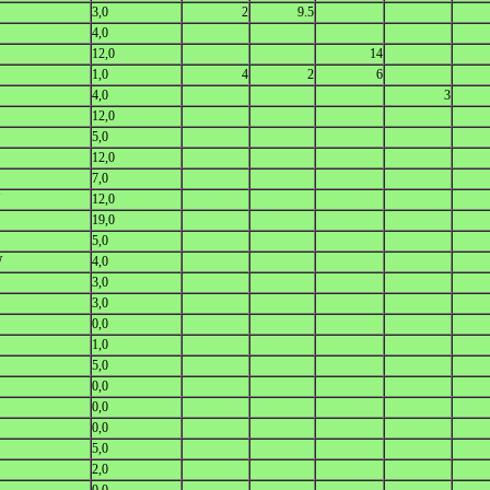
3,0
2
9.5
4,0
12,0
14
1,0
4
2
6
4,0
3
12,0
5,0
12,0
7,0
12,0
19,0
5,0
W
4,0
3,0
3,0
0,0
1,0
5,0
0,0
S
0,0
0,0
5,0
2,0