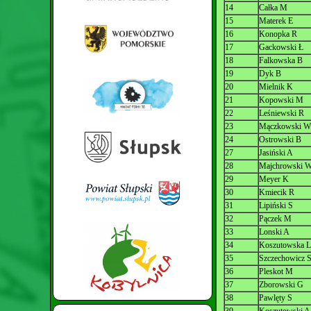
14
Całka M
15
Materek E
16
Konopka R
17
Gackowski Ł
18
Falkowska B
19
Dyk B
20
Mielnik K
21
Kopowski M
22
Leśniewski R
23
Mączkowski W
24
Ostrowski B
27
Jasiński A
28
Majchrowski 
29
Meyer K
30
Kmiecik R
31
Lipiński S
32
Pączek M
33
Lonski A
34
Koszutowska L
35
Szczechowicz 
36
Pleskot M
37
Zborowski G
38
Pawlęty S