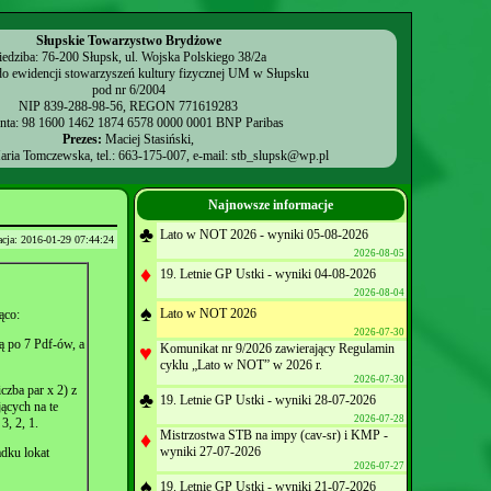
Słupskie Towarzystwo Brydżowe
iedziba: 76-200 Słupsk, ul. Wojska Polskiego 38/2a
o ewidencji stowarzyszeń kultury fizycznej UM w Słupsku
pod nr 6/2004
NIP 839-288-98-56, REGON 771619283
onta: 98 1600 1462 1874 6578 0000 0001 BNP Paribas
Prezes:
Maciej Stasiński,
ria Tomczewska, tel.: 663-175-007, e-mail:
stb_slupsk@wp.pl
Najnowsze informacje
♣
Lato w NOT 2026 - wyniki 05-08-2026
zacja: 2016-01-29 07:44:24
2026-08-05
♦
19. Letnie GP Ustki - wyniki 04-08-2026
2026-08-04
♠
Lato w NOT 2026
ąco:
2026-07-30
ą po 7 Pdf-ów, a
♥
Komunikat nr 9/2026 zawierający Regulamin
cyklu „Lato w NOT” w 2026 r.
2026-07-30
czba par x 2) z
♣
19. Letnie GP Ustki - wyniki 28-07-2026
ących na te
2026-07-28
3, 2, 1.
♦
Mistrzostwa STB na impy (cav-sr) i KMP -
wyniki 27-07-2026
adku lokat
2026-07-27
♠
19. Letnie GP Ustki - wyniki 21-07-2026