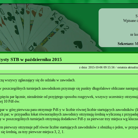
S
Wpisane d
nr k
Sekretarz:
Ma
żysty STB w październiku 2015
z dnia: 2015-10-06 09:15:56 / ostatnia aktuali
iczą wszyscy zgłaszający się do udziału w zawodach.
 w poszczególnych turniejach zawodnikom przyznaje się punkty długofalowe obliczane następuj
ięciu par łącznie, niezależnie od przyjętego sposobu rozgrywek, wszyscy uczestnicy otrzymuj
ej 10 Pdf-ów.
par w górę pierwsza para otrzymuje Pdf-y w liczbie równej liczbie startujących zawodników (li
ych par; w przypadku lokat równorzędnych zawodnicy otrzymują średnią wyliczoną z przypadaj
 w poszczególnych turniejach otrzymują dodatkowe Pdf-y za pierwsze trzy miejsca wg klucza 
ym pierwszy otrzymuje pdf równe liczbie startujących zawodników z obniżką o jeden, w przyp
ę średnią, za trzy pierwsze miejsca 3, 2, 1.