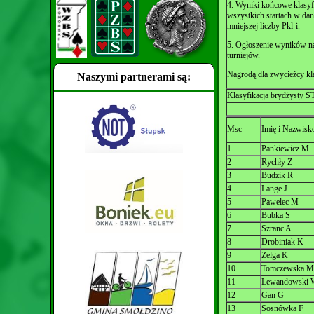
4. Wyniki końcowe klasyf
wszystkich startach w da
mniejszej liczby Pkl-i.
5. Ogłoszenie wyników na
turniejów.
Nagrodą dla zwycieżcy kla
Naszymi partnerami są:
Klasyfikacja brydżysty S
Msc
Imię i Nazwisk
1
Pankiewicz M
2
Rychły Z
3
Budzik R
4
Lange J
5
Pawelec M
6
Bubka S
7
Szranc A
8
Drobiniak K
9
Zelga K
10
Tomczewska M
11
Lewandowski 
12
Gan G
13
Sosnówka F