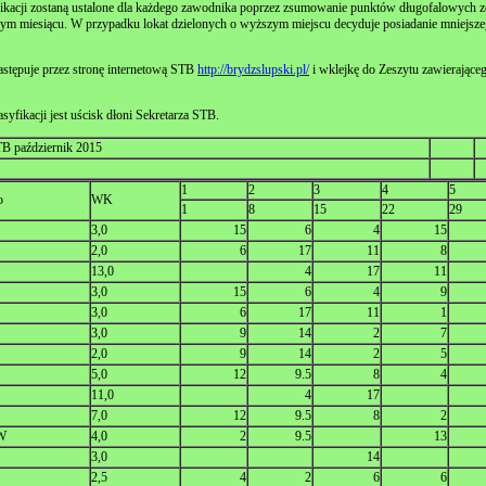
ikacji zostaną ustalone dla każdego zawodnika poprzez zsumowanie punktów długofalowych 
nym miesiącu. W przypadku lokat dzielonych o wyższym miejscu decyduje posiadanie mniejsz
stępuje przez stronę internetową STB
http://brydzslupski.pl/
i wklejkę do Zeszytu zawierające
syfikacji jest uścisk dłoni Sekretarza STB.
TB październik 2015
1
2
3
4
5
o
WK
1
8
15
22
29
3,0
15
6
4
15
2,0
6
17
11
8
13,0
4
17
11
3,0
15
6
4
9
3,0
6
17
11
1
3,0
9
14
2
7
2,0
9
14
2
5
5,0
12
9.5
8
4
11,0
4
17
7,0
12
9.5
8
2
W
4,0
2
9.5
13
3,0
14
2,5
4
2
6
6