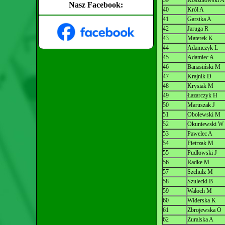
39
Koszutowski A
Nasz Facebook:
40
Król A
41
Garstka A
42
Jaruga R
43
Materek K
44
Adamczyk L
45
Adamiec A
46
Banasiński M
47
Krajnik D
48
Krysiak M
49
Łazarczyk H
50
Maruszak J
51
Obolewski M
52
Okuniewski W
53
Pawelec A
54
Pietrzak M
55
Pudłowski J
56
Radke M
57
Szchulz M
58
Szulecki B
59
Waloch M
60
Widerska K
61
Zbrojewska O
62
Żuralska A