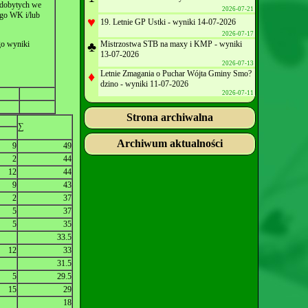
zdobytych we
2026-07-21
ego WK i/lub
♥
19. Letnie GP Ustki - wyniki 14-07-2026
2026-07-17
go wyniki
♣
Mistrzostwa STB na maxy i KMP - wyniki
13-07-2026
2026-07-13
♦
Letnie Zmagania o Puchar Wójta Gminy Smo?
dzino - wyniki 11-07-2026
2026-07-11
Strona archiwalna
∑
Archiwum aktualności
9
49
2
44
12
44
9
43
2
37
5
37
5
35
33.5
12
33
31.5
5
29.5
15
29
18