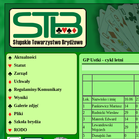
♠
Aktualności
GP Ustki - cykl letni
♥
Statut
♣
Zarząd
♦
Uchwały
♠
Regulaminy/Komunikaty
♥
Wyniki
Lok.
Nazwisko i imię
16.06
2
♣
Galerie zdjęć
1
Pankiewicz Mariusz
14
0
♦
2
Rudnicki Wiesław
29
0
Pliki
3
Materek Edward
14
0
♠
Szkoła brydża
Lewandowski
4
29
0
♥
RODO
Wojciech
5
Dunajski Jan
0
3