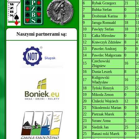
6
Rybak Grzegorz
21
3
7
Bubka Stefan
0
1
8
Drobiniak Karina
0
1
9
Jaruga Romuald
18
1
10
Pawlęty Stefan
18
1
Naszymi partnerami są:
11
Całka Mirosław
0
1
12
Krawczyk Zdzisław
8
4
13
Pawelec Andrzej
0
0
14
Pawelec Małgorzata
0
0
Czechowski
15
16
2
Zbigniew
16
Dunia Leszek
8
4
Kuligowski
17
16
2
Władysław
18
Tyński Henryk
25
2
19
Mikoda Zenon
0
1
20
Chilecki Wojciech
12
0
21
Nikodemski Marian
0
0
22
Pietrzak Marek
0
2
23
Szranc Anna
5
1
24
Siedzik Jan
25
2
25
Banasi nski Marek
0
2