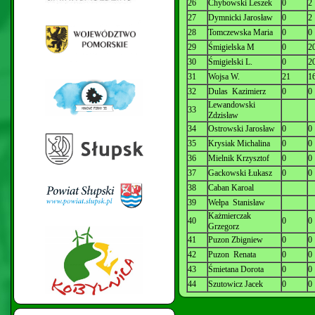
26
Chybowski Leszek
0
2
27
Dymnicki Jarosław
0
2
28
Tomczewska Maria
0
0
29
Śmigielska M
0
2
30
Śmigielski L.
0
2
31
Wojsa W.
21
1
32
Dulas Kazimierz
0
0
Lewandowski
33
Zdzisław
34
Ostrowski Jarosław
0
0
35
Krysiak Michalina
0
0
36
Mielnik Krzysztof
0
0
37
Gackowski Łukasz
0
0
38
Caban Karoal
39
Wełpa Stanisław
Każmierczak
40
0
0
Grzegorz
41
Puzon Zbigniew
0
0
42
Puzon Renata
0
0
43
Śmietana Dorota
0
0
44
Szutowicz Jacek
0
0